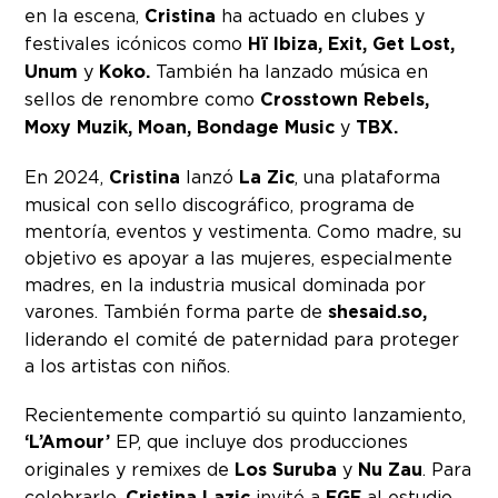
en la escena,
Cristina
ha actuado en clubes y
festivales icónicos como
Hï Ibiza, Exit, Get Lost,
Unum
y
Koko.
También ha lanzado música en
sellos de renombre como
Crosstown Rebels,
Moxy Muzik, Moan, Bondage Music
y
TBX.
En 2024,
Cristina
lanzó
La Zic
, una plataforma
musical con sello discográfico, programa de
mentoría, eventos y vestimenta. Como madre, su
objetivo es apoyar a las mujeres, especialmente
madres, en la industria musical dominada por
varones. También forma parte de
shesaid.so,
liderando el comité de paternidad para proteger
a los artistas con niños.
Recientemente compartió su quinto lanzamiento,
‘L’Amour’
EP, que incluye dos producciones
originales y remixes de
Los Suruba
y
Nu Zau
. Para
celebrarlo,
Cristina Lazic
invitó a
EGE
al estudio