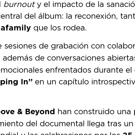
l
burnout
y el impacto de la sanació
je central del álbum: la reconexión, 
afamily
que los rodea.
e sesiones de grabación con colabo
,
además de conversaciones abiertas
mocionales enfrentados durante el 
ping In”
en un capítulo introspectiv
ove & Beyond
han construido una p
amiento del documental llega tras u