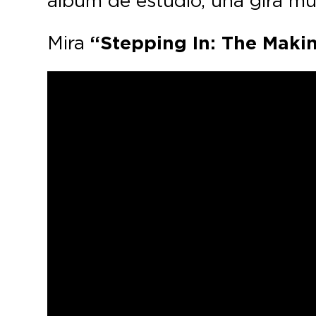
álbum de estudio, una gira mu
Mira
“Stepping In: The Makin