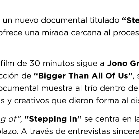
 un nuevo documental titulado
“St
 ofrece una mirada cercana al proce
 film de 30 minutos sigue a
Jono Gr
cción de
“Bigger Than All Of Us”
,
documental muestra al trío dentro d
s y creativos que dieron forma al di
g of”,
“Stepping In”
se centra en l
lazo. A través de entrevistas sincera