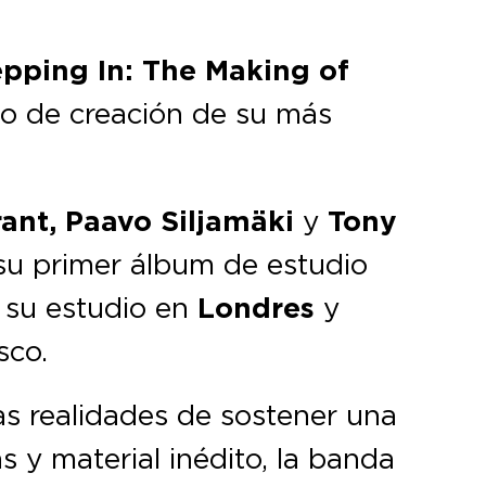
epping In: The Making of
so de creación de su más
ant, Paavo Siljamäki
y
Tony
 su primer álbum de estudio
e su estudio en
Londres
y
sco.
as realidades de sostener una
s y material inédito, la banda