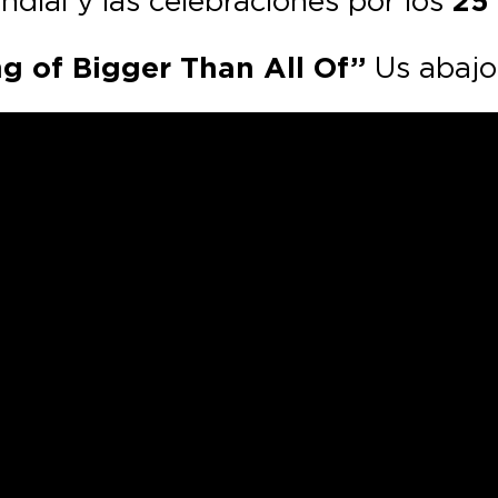
ndial y las celebraciones por los
25
g of Bigger Than All Of”
Us abajo