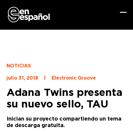
Skip
to
content
Ope
Clo
mob
mob
me
me
NOTICIAS
|
julio 31, 2018
Electronic Groove
Adana Twins presenta
su nuevo sello, TAU
Inician su proyecto compartiendo un tema
de descarga gratuita.