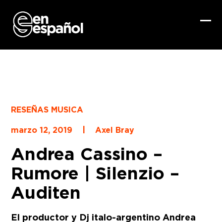
Skip
to
content
Ope
Clo
mob
mob
me
me
RESEÑAS MUSICA
|
marzo 12, 2019
Axel Bray
Andrea Cassino –
Rumore | Silenzio –
Auditen
El productor y Dj italo-argentino
Andrea