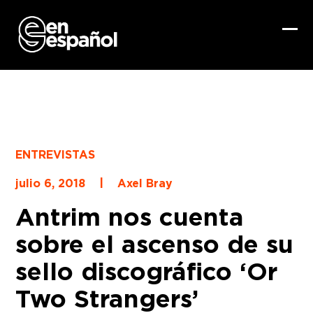
Skip
to
content
Ope
Clo
mob
mob
me
me
ENTREVISTAS
|
julio 6, 2018
Axel Bray
Antrim nos cuenta
sobre el ascenso de su
sello discográfico ‘Or
Two Strangers’