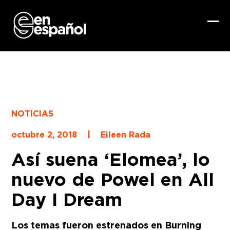
Skip
to
content
Ope
Clo
mob
mob
me
me
NOTICIAS
|
octubre 2, 2018
Eileen Rada
Así suena ‘Elomea’, lo
nuevo de Powel en All
Day I Dream
Los temas fueron estrenados en Burning