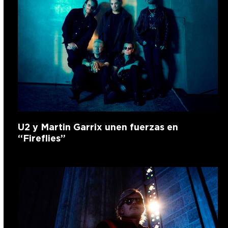
U2 y Martin Garrix unen fuerzas en
“Fireflies”