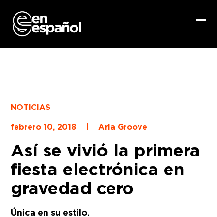
Skip
to
content
Ope
Clo
mob
mob
me
me
NOTICIAS
|
febrero 10, 2018
Aria Groove
Así se vivió la primera
fiesta electrónica en
gravedad cero
Única en su estilo.