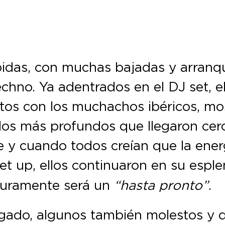
pidas, con muchas bajadas y arranq
 techno. Ya adentrados en el DJ set, 
stos con los muchachos ibéricos, m
os más profundos que llegaron cerca
e y cuando todos creían que la energ
et up, ellos continuaron en su espl
guramente será un
“hasta pronto”
.
igado, algunos también molestos y 