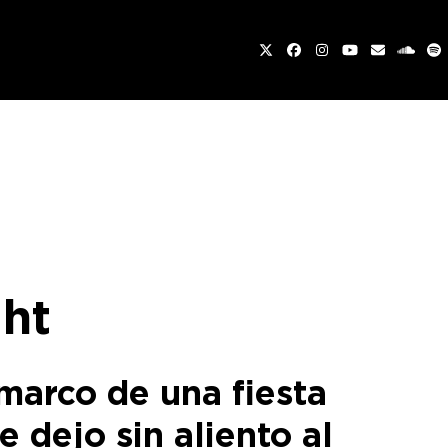
Twitter
Facebook
Instagram
YouTube
Email
sound
Sp
ght
 marco de una fiesta
 dejo sin aliento al