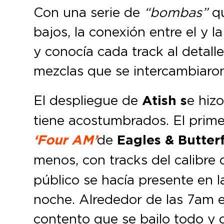
Con una serie de
“bombas”
qu
bajos, la conexión entre el y 
y conocía cada track al detall
mezclas que se intercambiaron
El despliegue de
Atish s
e hiz
tiene acostumbrados. El prime
‘Four AM’
de
Eagles & Butterf
menos, con tracks del calibre
público se hacía presente en l
noche. Alrededor de las 7am el
contento que se bailo todo y 