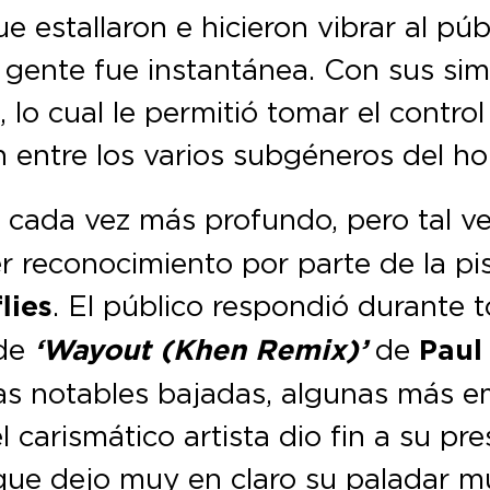
e estallaron e hicieron vibrar al pú
la gente fue instantánea. Con sus sim
e, lo cual le permitió tomar el contr
 entre los varios subgéneros del h
o cada vez más profundo, pero tal 
r reconocimiento por parte de la pis
lies
. El público respondió durante t
 de
‘Wayout (Khen Remix)’
de
Paul
as notables bajadas, algunas más em
 carismático artista dio fin a su p
que dejo muy en claro su paladar mu