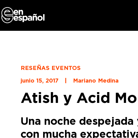
Skip
to
content
RESEÑAS EVENTOS
junio 15, 2017
|
Mariano Medina
Atish y Acid Mo
Una noche despejada y 
con mucha expectativa