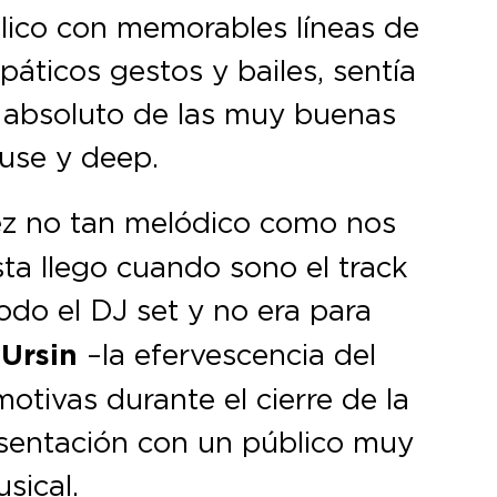
blico con memorables líneas de
páticos gestos y bailes, sentía
ol absoluto de las muy buenas
ouse y deep.
vez no tan melódico como nos
ta llego cuando sono el track
odo el DJ set y no era para
 Ursin
–la efervescencia del
otivas durante el cierre de la
resentación con un público muy
sical.