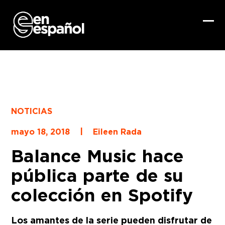
Skip
to
content
Ope
Clo
mob
mob
me
me
NOTICIAS
|
mayo 18, 2018
Eileen Rada
Balance Music hace
pública parte de su
colección en Spotify
Los amantes de la serie pueden disfrutar de