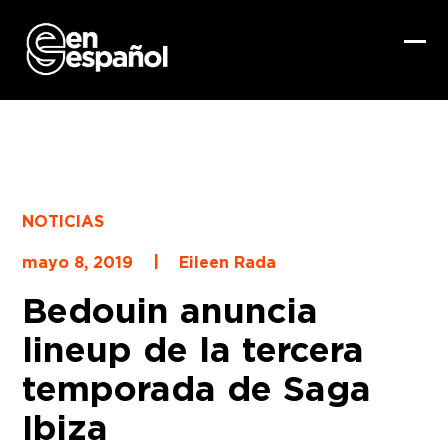
Skip
to
content
Ope
Clo
mob
mob
me
me
NOTICIAS
|
mayo 8, 2019
Eileen Rada
Bedouin anuncia
lineup de la tercera
temporada de Saga
Ibiza