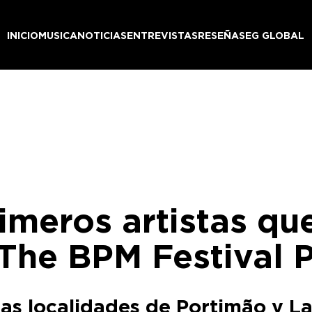
INICIO
MUSICA
NOTICIAS
ENTREVISTAS
RESEÑAS
EG GLOBAL
imeros artistas qu
The BPM Festival 
e las localidades de Portimão y L