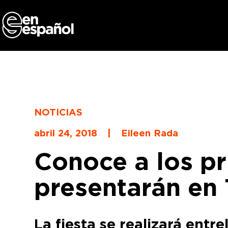
Skip
to
content
NOTICIAS
abril 24, 2018
|
Eileen Rada
Conoce a los pr
presentarán en 
La fiesta se realizará entr