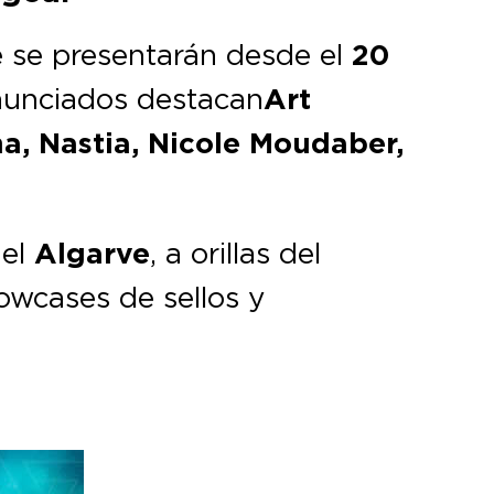
e se presentarán desde el
20
anunciados destacan
Art
a, Nastia, Nicole Moudaber,
del
Algarve
, a orillas del
howcases de sellos y