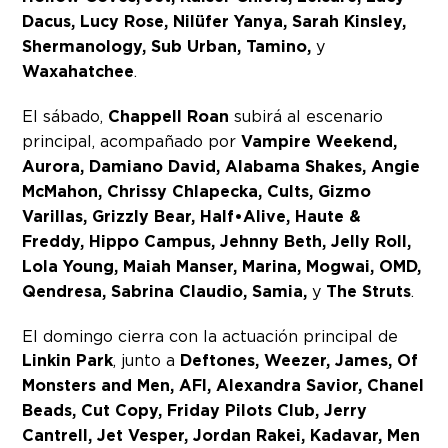
Dacus, Lucy Rose, Nilüfer Yanya, Sarah Kinsley,
Shermanology, Sub Urban, Tamino,
y
Waxahatchee
.
El sábado,
Chappell Roan
subirá al escenario
principal, acompañado por
Vampire Weekend,
Aurora, Damiano David, Alabama Shakes, Angie
McMahon, Chrissy Chlapecka, Cults, Gizmo
Varillas, Grizzly Bear, Half•Alive, Haute &
Freddy, Hippo Campus, Jehnny Beth, Jelly Roll,
Lola Young, Maiah Manser, Marina, Mogwai, OMD,
Qendresa, Sabrina Claudio, Samia,
y
The Struts
.
El domingo cierra con la actuación principal de
Linkin Park
, junto a
Deftones, Weezer, James, Of
Monsters and Men, AFI, Alexandra Savior, Chanel
Beads, Cut Copy, Friday Pilots Club, Jerry
Cantrell, Jet Vesper, Jordan Rakei, Kadavar, Men