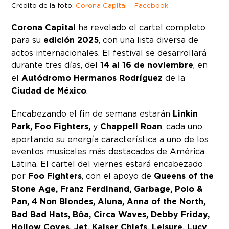
Crédito de la foto:
Corona Capital – Facebook
Corona Capital
ha revelado el cartel completo
para su
edición 2025
, con una lista diversa de
actos internacionales. El festival se desarrollará
durante tres días, del
14 al 16 de noviembre
, en
el
Autódromo Hermanos Rodríguez
de la
Ciudad de México
.
Encabezando el fin de semana estarán
Linkin
Park, Foo Fighters,
y
Chappell Roan
, cada uno
aportando su energía característica a uno de los
eventos musicales más destacados de América
Latina. El cartel del viernes estará encabezado
por
Foo Fighters
, con el apoyo de
Queens of the
Stone Age, Franz Ferdinand, Garbage, Polo &
Pan, 4 Non Blondes, Aluna, Anna of the North,
Bad Bad Hats, Bôa, Circa Waves, Debby Friday,
Hollow Coves, Jet, Kaiser Chiefs, Leisure, Lucy