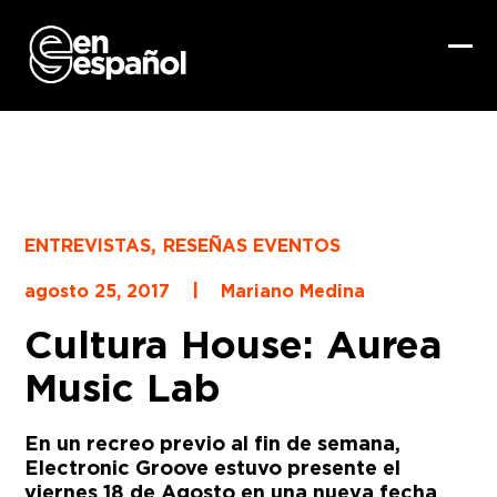
Skip
to
content
Ope
Clo
mob
mob
me
me
,
ENTREVISTAS
RESEÑAS EVENTOS
|
agosto 25, 2017
Mariano Medina
Cultura House: Aurea
Music Lab
En un recreo previo al fin de semana,
Electronic Groove estuvo presente el
viernes 18 de Agosto en una nueva fecha