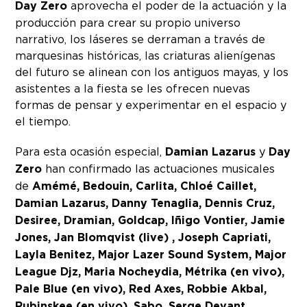
Day Zero
aprovecha el poder de la actuación y la
producción para crear su propio universo
narrativo, los láseres se derraman a través de
marquesinas históricas, las criaturas alienígenas
del futuro se alinean con los antiguos mayas, y los
asistentes a la fiesta se les ofrecen nuevas
formas de pensar y experimentar en el espacio y
el tiempo.
Para esta ocasión especial,
Damian Lazarus
y
Day
Zero
han confirmado las actuaciones musicales
de
Amémé, Bedouin, Carlita, Chloé Caillet,
Damian Lazarus, Danny Tenaglia, Dennis Cruz,
Desiree, Dramian, Goldcap, Iñigo Vontier, Jamie
Jones, Jan Blomqvist (live) , Joseph Capriati,
Layla Benitez, Major Lazer Sound System, Major
League Djz, Maria Nocheydia, Métrika (en vivo),
Pale Blue (en vivo), Red Axes, Robbie Akbal,
Rubinskee (en vivo), Sabo, Serge Devant,