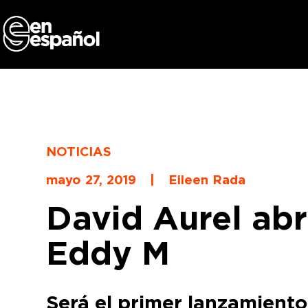
Skip
to
content
NOTICIAS
mayo 27, 2019
|
Eileen Rada
David Aurel abr
Eddy M
Será el primer lanzamiento