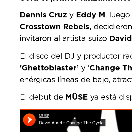
Dennis Cruz
y
Eddy M
, luego
Crosstown Rebels,
decidieron
invitaron al artista suizo
David
El disco del DJ y productor r
‘Ghettoblaster’
y ‘
Change Th
enérgicas líneas de bajo, atra
El debut de
MÜSE
ya está dis