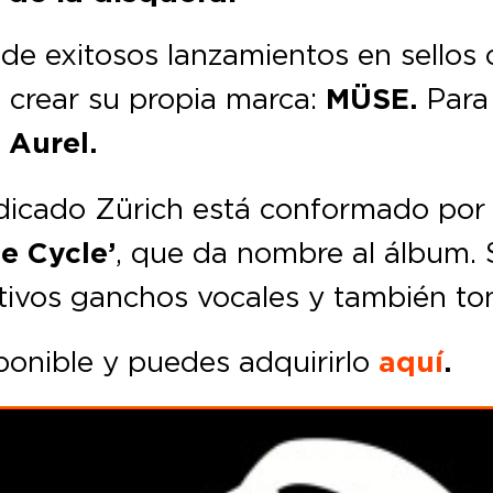
 de exitosos lanzamientos en sellos
 crear su propia marca:
MÜSE.
Para 
 Aurel.
adicado Zürich está conformado por t
e Cycle’
, que da nombre al álbum. S
ctivos ganchos vocales y también to
ponible y puedes adquirirlo
aquí
.