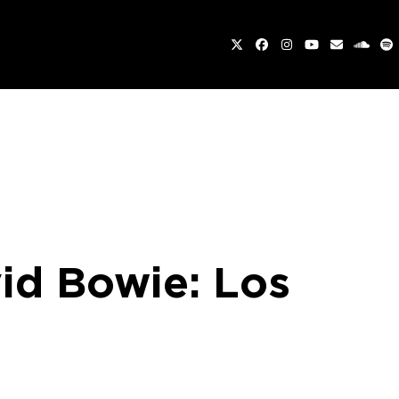
Twitter
Facebook
Instagram
YouTube
Email
sound
Sp
vid Bowie: Los