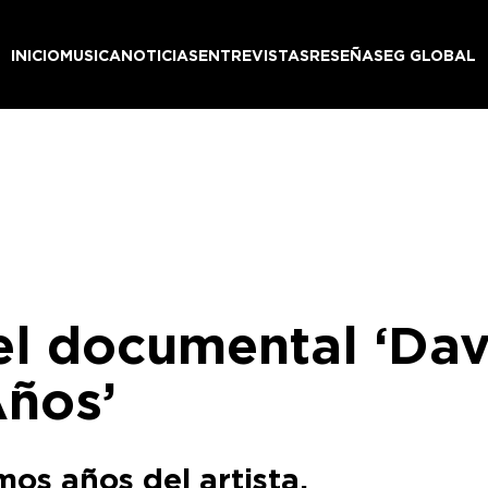
INICIO
MUSICA
NOTICIAS
ENTREVISTAS
RESEÑAS
EG GLOBAL
 del documental ‘Da
Años’
imos años del artista.