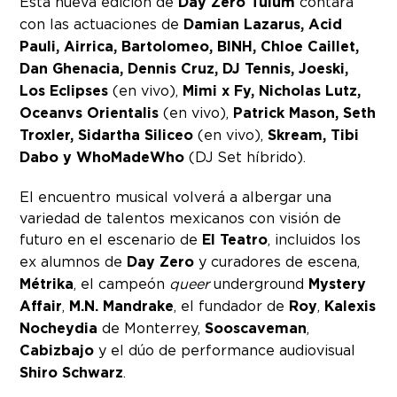
Esta nueva edición de
Day Zero Tulum
contará
con las actuaciones de
Damian Lazarus, Acid
Pauli, Airrica, Bartolomeo, BINH, Chloe Caillet,
Dan Ghenacia, Dennis Cruz, DJ Tennis, Joeski,
Los Eclipses
(en vivo),
Mimi x Fy, Nicholas Lutz,
Oceanvs Orientalis
(en vivo),
Patrick Mason, Seth
Troxler, Sidartha Siliceo
(en vivo),
Skream, Tibi
Dabo y WhoMadeWho
(DJ Set híbrido).
El encuentro musical volverá a albergar una
variedad de talentos mexicanos con visión de
futuro en el escenario de
El Teatro
, incluidos los
ex alumnos de
Day Zero
y curadores de escena,
Métrika
, el campeón
queer
underground
Mystery
Affair
,
M.N. Mandrake
, el fundador de
Roy
,
Kalexis
Nocheydia
de Monterrey,
Sooscaveman
,
Cabizbajo
y el dúo de performance audiovisual
Shiro Schwarz
.