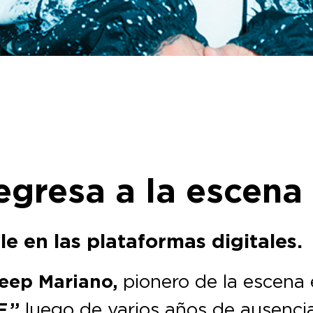
gresa a la escena 
le en las plataformas digitales.
eep Mariano,
pionero de la escena e
F.”
luego de varios años de ausencia 