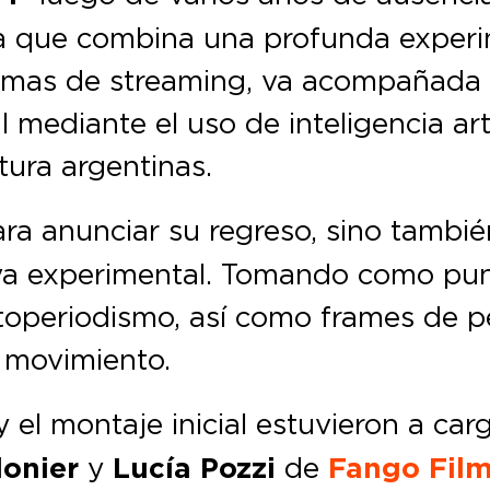
a que combina una profunda experim
formas de streaming, va acompañada
al mediante el uso de inteligencia ar
ltura argentinas.
ra anunciar su regreso, sino tambié
tiva experimental. Tomando como pun
toperiodismo, así como frames de pel
 movimiento.
y el montaje inicial estuvieron a ca
lonier
y
Lucía Pozzi
de
Fango Fil