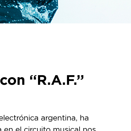
con “R.A.F.”
lectrónica argentina, ha
en el circuito musical nos