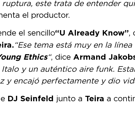
ruptura, este trata de entender qui
enta el productor.
nde el sencillo
“U Already Know”
,
ira.
“Ese tema está muy en la línea
Young Ethics
“
, dice
Armand Jakob
Italo y un auténtico aire funk. Es
oz y encajó perfectamente y dio vid
e
DJ Seinfeld
junto a
Teira
a conti