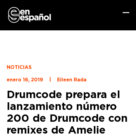
Skip
to
content
Ope
Clo
mob
mob
me
me
NOTICIAS
|
enero 16, 2019
Eileen Rada
Drumcode prepara el
lanzamiento número
200 de Drumcode con
remixes de Amelie