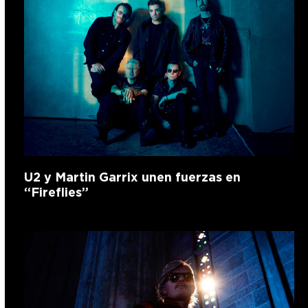
U2 y Martin Garrix unen fuerzas en
“Fireflies”