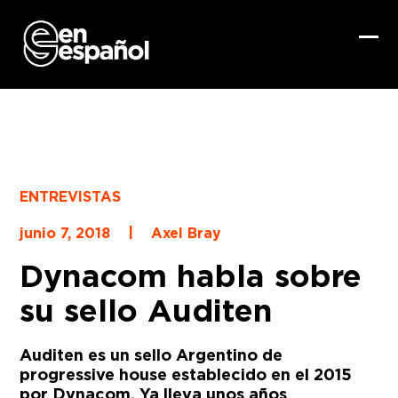
Skip
to
content
Ope
Clo
mob
mob
me
me
ENTREVISTAS
|
junio 7, 2018
Axel Bray
Dynacom habla sobre
su sello Auditen
Auditen es un sello Argentino de
progressive house establecido en el 2015
por Dynacom. Ya lleva unos años