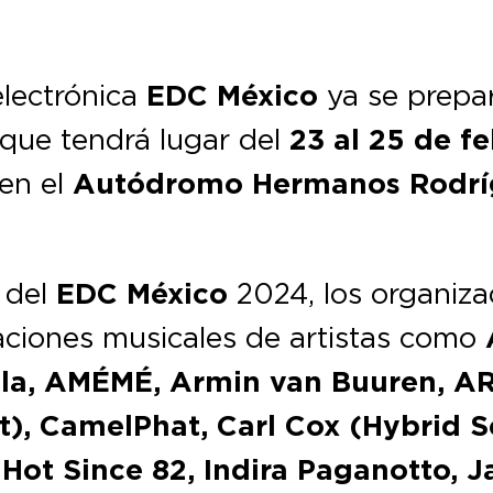
electrónica
EDC México
ya se prepar
que tendrá lugar del
23 al 25 de f
 en el
Autódromo Hermanos Rodrí
l del
EDC México
2024, los organiz
taciones musicales de artistas como
Fila, AMÉMÉ, Armin van Buuren, A
), CamelPhat, Carl Cox (Hybrid Se
 Hot Since 82, Indira Paganotto, 