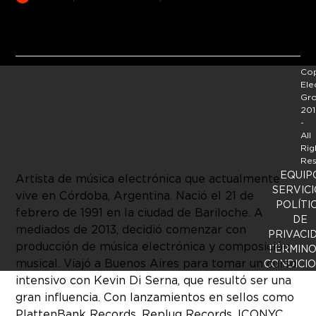
Cop
Ele
Gr
201
-
All
Rig
Res
EQUIP
Artista de música electrónica que actualmente
SERVICI
vive en Córdoba, Argentina. Nació el 21 de
POLÍTI
febrero de 1991 en la ciudad de Bariloche. A
DE
mediados de 2013, decidió comenzar con
PRIVACI
producción de música electrónica y composición
TÉRMINO
musical. Viajó a Buenos Aires para tomar un curso
CONDICI
intensivo con Kevin Di Serna, que resultó ser una
gran influencia. Con lanzamientos en sellos como
PlattenBank Records, Replug Records, ICONYC