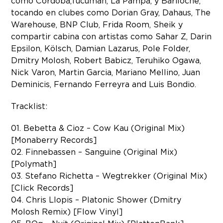
como Córdoba,Tucumán, La Pampa, y Bariloche,
tocando en clubes como Dorian Gray, Dahaus, The
Warehouse, BNP Club, Frida Room, Sheik y
compartir cabina con artistas como Sahar Z, Darin
Epsilon, Kölsch, Damian Lazarus, Pole Folder,
Dmitry Molosh, Robert Babicz, Teruhiko Ogawa,
Nick Varon, Martin Garcia, Mariano Mellino, Juan
Deminicis, Fernando Ferreyra and Luis Bondio.
Tracklist:
01. Bebetta & Cioz – Cow Kau (Original Mix)
[Monaberry Records]
02. Finnebassen – Sanguine (Original Mix)
[Polymath]
03. Stefano Richetta – Wegtrekker (Original Mix)
[Click Records]
04. Chris Llopis – Platonic Shower (Dmitry
Molosh Remix) [Flow Vinyl]