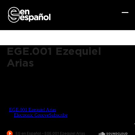
Skip
to
content
Ope
Clo
mob
mob
me
me
EGE.001 Ezequiel
Arias