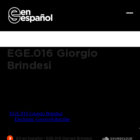
Skip
to
content
Ope
Clo
mob
mob
me
me
EGE.016 Giorgio
Brindesi