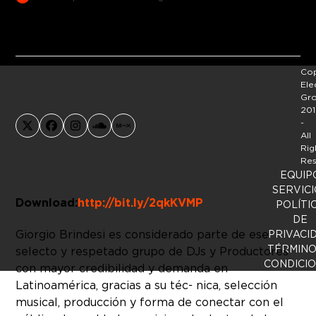
Cop
Ele
Gr
201
-
X
Facebook
Instagram
SoundCloud
MixCloud
All
Rig
Res
EQUIP
SERVICI
Download:
http://bit.ly/2qkKVMP
POLÍTI
DE
Giorgio Brindesi es considerado parte de ese
PRIVACI
TÉRMINO
selecto y respetado grupo de DJs y Productores
CONDICI
con mayor credibilidad y demanda en
Latinoamérica, gracias a su téc- nica, selección
musical, producción y forma de conectar con el