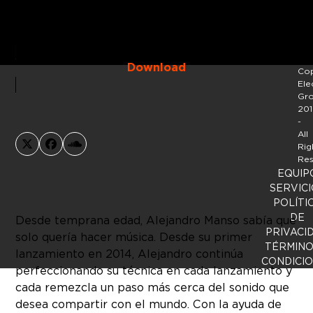
Download
Cop
Ele
Gr
201
-
All
Rig
X
Facebook
SoundCloud
Res
EQUIP
SERVICI
POLÍTI
DE
Desde temprana edad, Alejandro Manso sabía que
PRIVACI
solo quería hacer música. Desde su primer
TÉRMINO
lanzamiento en 2014, Alejandro continúa
CONDICI
perfeccionando su técnica en cada lanzamiento y
cada remezcla un paso más cerca del sonido que
desea compartir con el mundo. Con la ayuda de