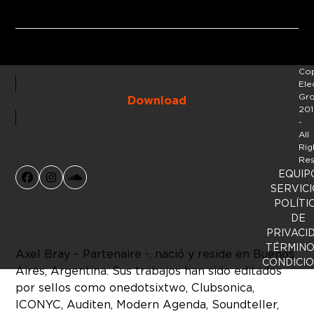
Cop
Ele
Gr
Download
201
-
All
Rig
Res
EQUIP
Facebook
Instagram
SoundCloud
SERVICI
POLÍTI
DE
PRIVACI
TÉRMINO
Axel Bray – Partenaire -, nació y reside en Buenos
CONDICI
Aires, Argentina. Sus trabajos han sido editados
por sellos como onedotsixtwo, Clubsonica,
ICONYC, Auditen, Modern Agenda, Soundteller,