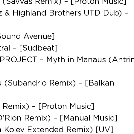
s (Savvas Remix) – [Proton Music]
Gz & Highland Brothers UTD Dub) –
[Sound Avenue]
tral – [Sudbeat]
 PROJECT – Myth in Manaus (Antri
au (Subandrio Remix) – [Balkan
J Remix) – [Proton Music]
 O’Rion Remix) – [Manual Music]
n Kolev Extended Remix) [UV]