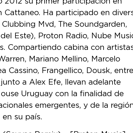
o 2012 su primer participación en
 Cattaneo. Ha participado en diver
mo Clubbing Mvd, The Soundgarden,
del Este), Proton Radio, Nube Musi
os. Compartiendo cabina con artista
arren, Mariano Mellino, Marcelo
a Cassino, Frangellico, Dousk, entr
junto a Alex Efe, llevan adelante
ouse Uruguay con la finalidad de
cionales emergentes, y de la región
en su país.