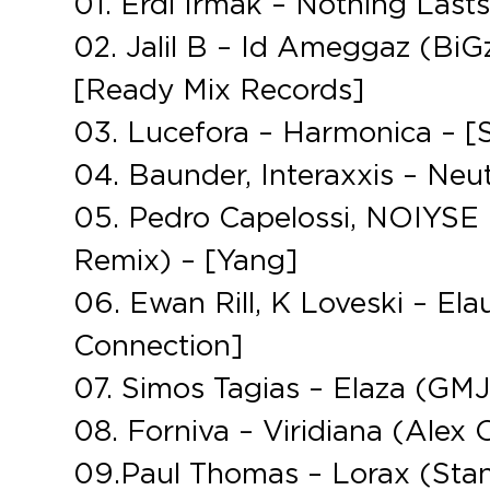
01. Erdi Irmak – Nothing Last
02. Jalil B – Id Ameggaz (Bi
[Ready Mix Records]
03. Lucefora – Harmonica – 
04. Baunder, Interaxxis – Neu
05. Pedro Capelossi, NOIYSE
Remix) – [Yang]
06. Ewan Rill, K Loveski – El
Connection]
07. Simos Tagias – Elaza (GM
08. Forniva – Viridiana (Alex
09. Paul Thomas – Lorax (Sta