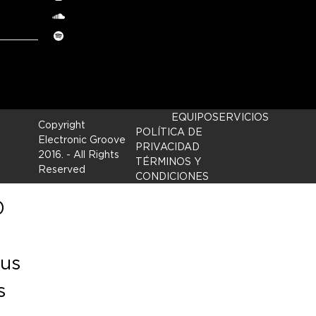
Instagram
soundcloud
Spotify
EQUIPO
SERVICIOS
Copyright
POLÍTICA DE
Electronic Groove
PRIVACIDAD
2016.
- All Rights
TÉRMINOS Y
Reserved
CONDICIONES
0
Sus
s