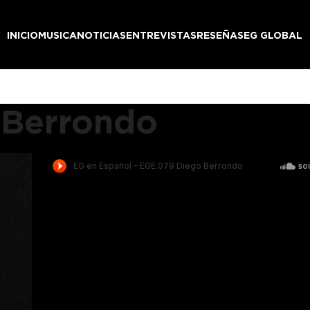
INICIO
MUSICA
NOTICIAS
ENTREVISTAS
RESEÑAS
EG GLOBAL
 Berrondo
[mixcloud
https://www.mixcloud.com/e
diego-berrondo/ width=100
height=60 hide_cover=1 mini