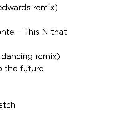
 edwards remix)
nte – This N that
f dancing remix)
o the future
ratch