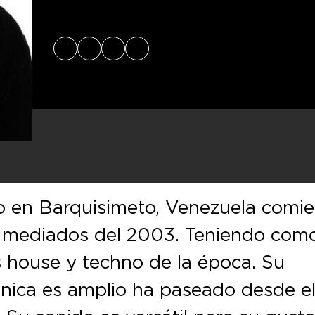
X
Facebook
Instagram
SoundCloud
do en Barquisimeto, Venezuela comi
a mediados del 2003. Teniendo com
os house y techno de la época. Su
rónica es amplio ha paseado desde e