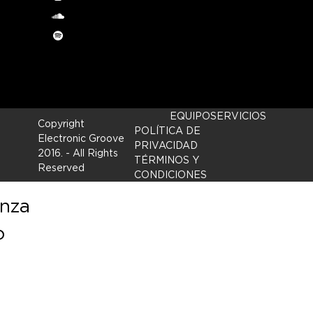
Instagram
soundcloud
Spotify
EQUIPO
SERVICIOS
Copyright
POLÍTICA DE
Electronic Groove
PRIVACIDAD
2016.
- All Rights
TÉRMINOS Y
Reserved
CONDICIONES
enza
o
l