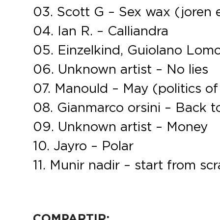
03. Scott G – Sex wax (joren
04. Ian R. – Calliandra
05. Einzelkind, Guiolano Lomo
06. Unknown artist – No lies
07. Manould – May (politics o
08. Gianmarco orsini – Back t
09. Unknown artist – Money
10. Jayro – Polar
11. Munir nadir – start from sc
COMPARTIR: