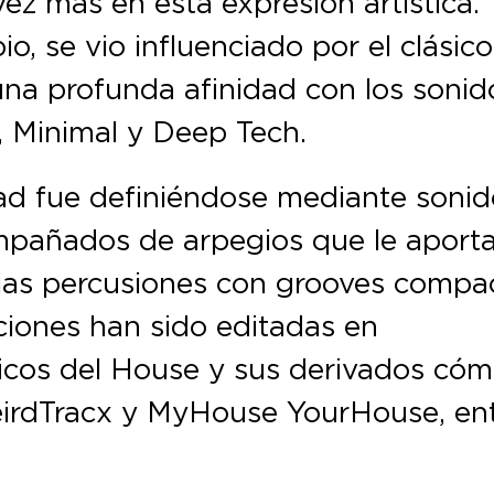
vez más en esta expresión artística
o, se vio influenciado por el clásico
na profunda afinidad con los sonid
 Minimal y Deep Tech.
dad fue definiéndose mediante sonid
mpañados de arpegios que le aport
ejas percusiones con grooves compa
iones han sido editadas en
ficos del House y sus derivados cóm
eirdTracx y MyHouse YourHouse, en