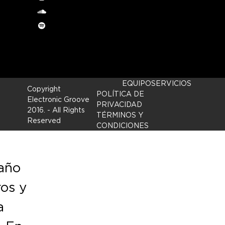
Instagram
soundcloud
Spotify
EQUIPO
SERVICIOS
Copyright
POLÍTICA DE
Electronic Groove
PRIVACIDAD
2016.
- All Rights
TÉRMINOS Y
Reserved
CONDICIONES
 año
ros y
a