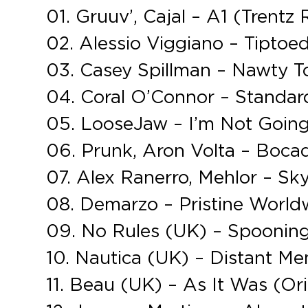
01. Gruuv’, Cajal – A1 (Trentz
02. Alessio Viggiano – Tiptoed
03. Casey Spillman – Nawty To
04. Coral O’Connor – Standard
05. LooseJaw – I’m Not Goin
06. Prunk, Aron Volta – Bocad
07. Alex Ranerro, Mehlor – Sk
08. Demarzo – Pristine Worldw
09. No Rules (UK) – Spoonin
10. Nautica (UK) – Distant Me
11. Beau (UK) – As It Was (Ori