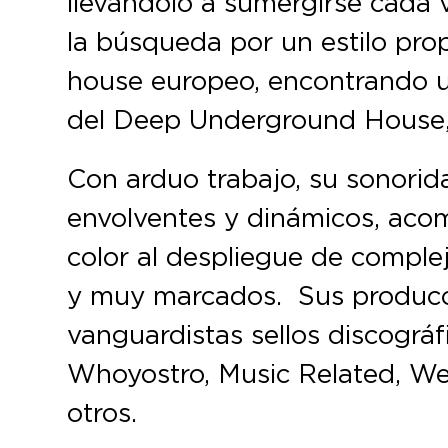
llevándolo a sumergirse cada 
la búsqueda por un estilo propi
house europeo, encontrando u
del Deep Underground House,
Con arduo trabajo, su sonori
envolventes y dinámicos, aco
color al despliegue de compl
y muy marcados. Sus producc
vanguardistas sellos discográ
Whoyostro, Music Related, W
otros.