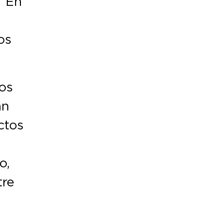
. En
os
os
an
ctos
o,
tre