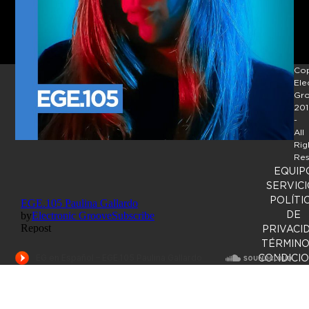
Cop
Ele
Gr
201
-
All
Rig
Res
EQUIP
SERVICI
POLÍTI
DE
PRIVACI
TÉRMINO
CONDICI