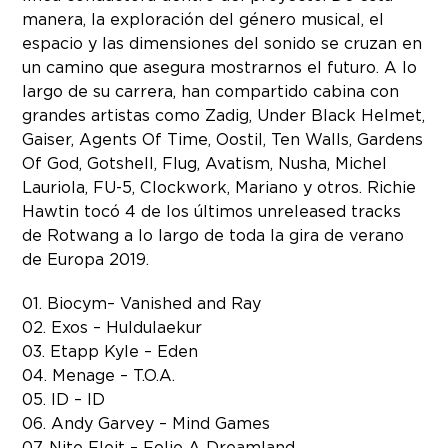
manera, la exploración del género musical, el
espacio y las dimensiones del sonido se cruzan en
un camino que asegura mostrarnos el futuro. A lo
largo de su carrera, han compartido cabina con
grandes artistas como Zadig, Under Black Helmet,
Gaiser, Agents Of Time, Oostil, Ten Walls, Gardens
Of God, Gotshell, Flug, Avatism, Nusha, Michel
Lauriola, FU-5, Clockwork, Mariano y otros. Richie
Hawtin tocó 4 de los últimos unreleased tracks
de Rotwang a lo largo de toda la gira de verano
de Europa 2019.
01. Biocym – Vanished and Ray
02. Exos – Huldulaekur
03. Etapp Kyle – Eden
04. Menage – T.O.A.
05. ID – ID
06. Andy Garvey – Mind Games
07. Nite Fleit – Folie A Dreamland