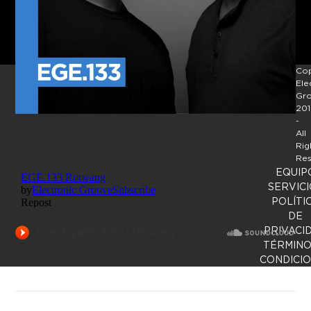
Cop
Ele
Gr
201
-
All
Rig
Res
EQUIP
SERVICI
POLÍTI
DE
PRIVACI
TÉRMINO
CONDICI