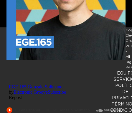
Cop
Ele
Gr
201
-
All
Rig
Res
EQUIP
SERVICI
POLÍTI
DE
PRIVACI
TÉRMINO
CONDICI