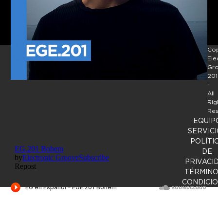
Cop
Ele
Gr
201
-
All
Rig
Res
EQUIP
SERVICI
POLÍTI
DE
PRIVACI
TÉRMINO
CONDICI