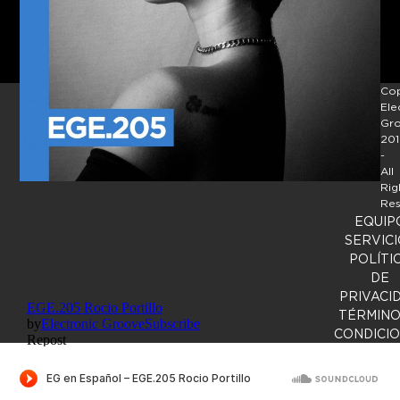
Cop
Ele
Gr
201
-
All
Rig
Res
EQUIP
SERVICI
POLÍTI
DE
PRIVACI
TÉRMINO
CONDICI