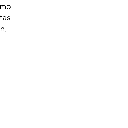
omo
tas
n,