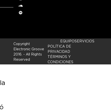
Instagram
soundcloud
Spotify
EQUIPO
SERVICIOS
Copyright
POLÍTICA DE
Electronic Groove
PRIVACIDAD
2016.
- All Rights
TÉRMINOS Y
Reserved
CONDICIONES
la
ió