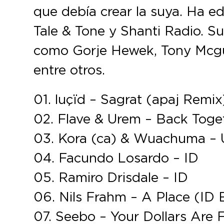
que debía crear la suya. Ha e
Tale & Tone y Shanti Radio. S
como Gorje Hewek, Tony Mcgu
entre otros.
01. luçïd – Sagrat (apaj Remix
02. Flave & Urem – Back Toge
03. Kora (ca) & Wuachuma – 
04. Facundo Losardo – ID
05. Ramiro Drisdale – ID
06. Nils Frahm – A Place (ID 
07. Seebo – Your Dollars Are F