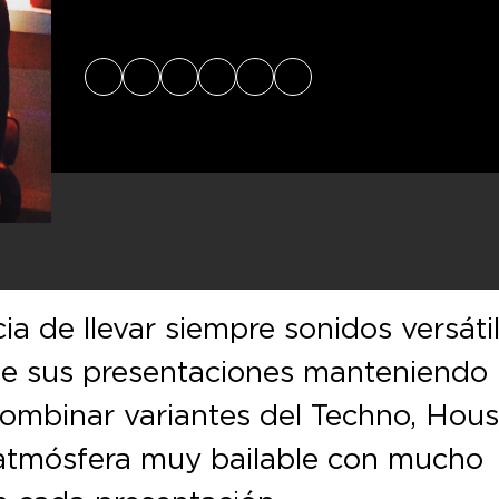
X
Facebook
Instagram
Website
SoundCloud
Spotify
ia de llevar siempre sonidos versáti
de sus presentaciones manteniendo
 combinar variantes del Techno, Hous
 atmósfera muy bailable con mucho