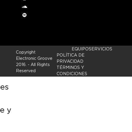
Instagram
soundcloud
Spotify
EQUIPO
SERVICIOS
Copyright
POLÍTICA DE
Electronic Groove
PRIVACIDAD
2016.
- All Rights
TÉRMINOS Y
Reserved
CONDICIONES
les
e y