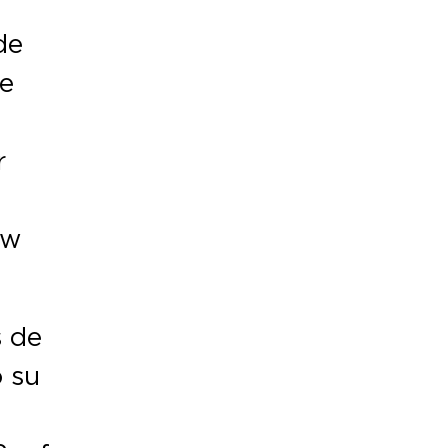
de
de
r
ew
s de
o su