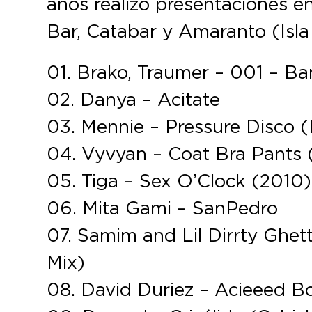
años realizó presentaciones 
Bar, Catabar y Amaranto (Isla
01. Brako, Traumer – 001 – Ba
02. Danya – Acitate
03. Mennie – Pressure Disco 
04. Vyvyan – Coat Bra Pants 
05. Tiga – Sex O’Clock (2010)
06. Mita Gami – SanPedro
07. Samim and Lil Dirrty Ghet
Mix)
08. David Duriez – Acieeed B