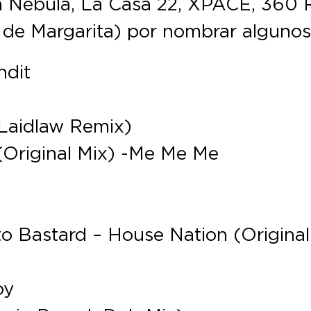
en Nebula, La Casa 22, XPACE, 360 
 de Margarita) por nombrar algunos
ndit
(Laidlaw Remix)
(Original Mix) -Me Me Me
to Bastard – House Nation (Original
oy