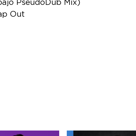
izbajo PseudoDub Mix)
nap Out