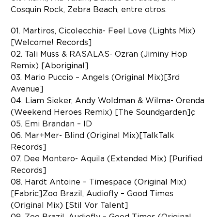
Cosquin Rock, Zebra Beach, entre otros.
01. Martiros, Cicolecchia- Feel Love (Lights Mix)
[Welcome! Records]
02. Tali Muss & RASALAS- Ozran (Jiminy Hop
Remix) [Aboriginal]
03. Mario Puccio – Angels (Original Mix)[3rd
Avenue]
04. Liam Sieker, Andy Woldman & Wilma- Orenda
(Weekend Heroes Remix) [The Soundgarden]ç
05. Emi Brandan – ID
06. Mar+Mer- Blind (Original Mix)[TalkTalk
Records]
07. Dee Montero- Aquila (Extended Mix) [Purified
Records]
08. Hardt Antoine – Timespace (Original Mix)
[Fabric]Zoo Brazil, Audiofly – Good Times
(Original Mix) [Stil Vor Talent]
09. Zoo Brazil, Audiofly – Good Times (Original