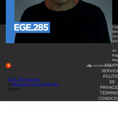
Cop
Ele
Gr
201
-
All
Rig
Res
EQUIP
SERVICI
POLÍTI
DE
PRIVACI
TÉRMINO
CONDICI