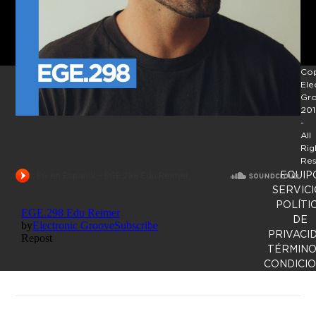
Cop
Ele
Gr
201
-
All
Rig
Res
EQUIP
SERVICI
POLÍTI
DE
PRIVACI
TÉRMINO
CONDICI