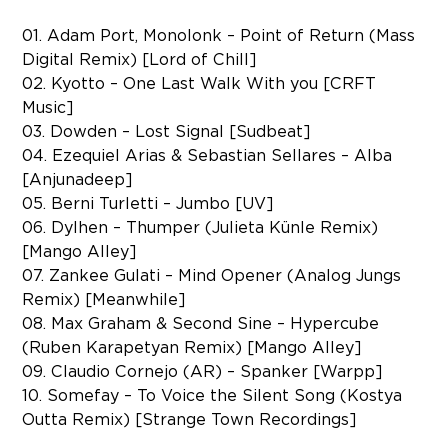
01. Adam Port, Monolonk – Point of Return (Mass
Digital Remix) [Lord of Chill]
02. Kyotto – One Last Walk With you [CRFT
Music]
03. Dowden – Lost Signal [Sudbeat]
04. Ezequiel Arias & Sebastian Sellares – Alba
[Anjunadeep]
05. Berni Turletti – Jumbo [UV]
06. Dylhen – Thumper (Julieta Künle Remix)
[Mango Alley]
07. Zankee Gulati – Mind Opener (Analog Jungs
Remix) [Meanwhile]
08. Max Graham & Second Sine – Hypercube
(Ruben Karapetyan Remix) [Mango Alley]
09. Claudio Cornejo (AR) – Spanker [Warpp]
10. Somefay – To Voice the Silent Song (Kostya
Outta Remix) [Strange Town Recordings]