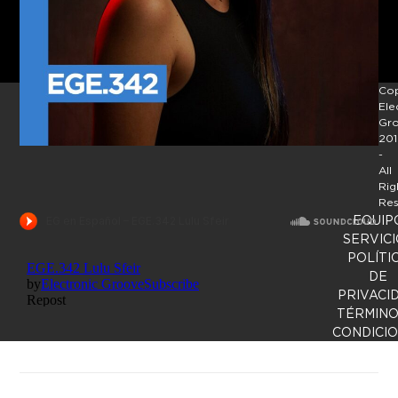
Cop
Ele
Gr
201
-
All
Rig
Res
EQUIP
SERVICI
POLÍTI
DE
PRIVACI
TÉRMINO
CONDICI