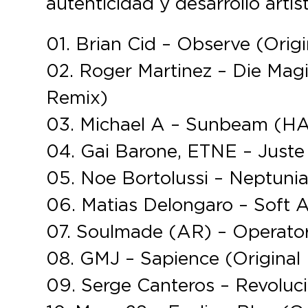
autenticidad y desarrollo artíst
01. Brian Cid – Observe (Origi
02. Roger Martinez – Die Magi
Remix)
03. Michael A – Sunbeam (H
04. Gai Barone, ETNE – Just
05. Noe Bortolussi – Neptunia
06. Matias Delongaro – Soft A
07. Soulmade (AR) – Operator
08. GMJ – Sapience (Original 
09. Serge Canteros – Revoluc