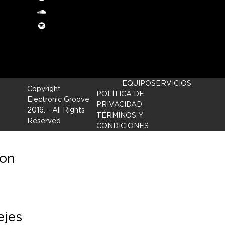
Instagram
soundcloud
Spotify
EQUIPO
SERVICIOS
Copyright
POLÍTICA DE
Electronic Groove
PRIVACIDAD
2016.
- All Rights
TÉRMINOS Y
Reserved
CONDICIONES
con
ejes