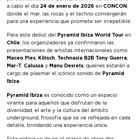
a cabo el día
24 de enero
de 2026
en
CONCON
,
donde el mar, las rocas y el techno convergerán
para una experiencia que promete ser irrepetible.
Para este debut del
Pyramid Ibiza World Tour
en
Chile
, los organizadores ya confirmaron las
presentaciones de artistas internacionales como
Maceo Plex
,
Kölsch
,
Technasia
B2B
Tony Guerra
,
Mar-T
,
Calussa
y
Manu Desrets
, quienes estarán a
cargo de plasmar el icónico sonido de
Pyramid
Ibiza
.
Pyramid Ibiza
es conocido como un espacio
virante para aquellos que disfrutan de la
diversidad, el arte y la cultura del ámbito
underground, filosofía que se ve reflejada en cada
detalle, brindando una experiencia única.
Esta noticia se da en el marco de otros dos