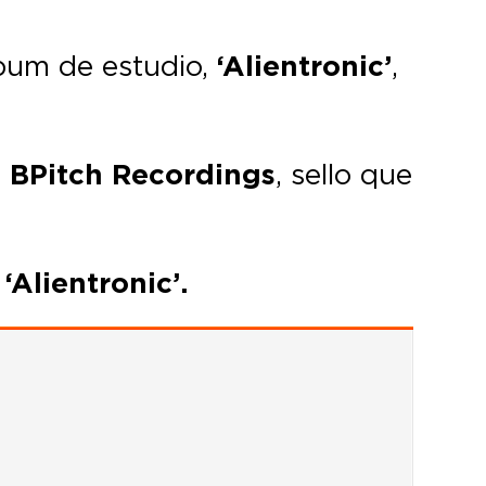
bum de estudio,
‘Alientronic’
,
n
BPitch Recordings
, sello que
e
‘Alientronic’.