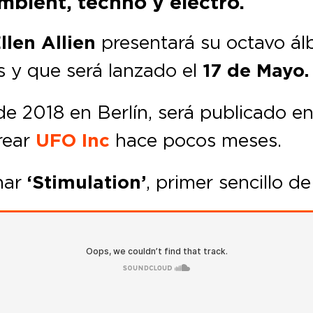
bient, techno y electro.
llen Allien
presentará su octavo ál
s y que será lanzado el
17 de Mayo.
 de 2018 en Berlín, será publicado e
rear
UFO Inc
hace pocos meses.
har
‘Stimulation’
, primer sencillo d