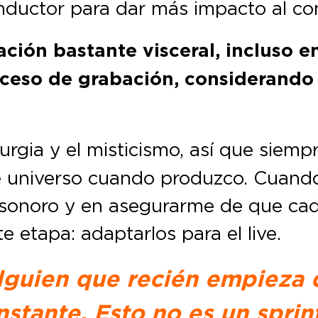
nductor para dar más impacto al co
ación bastante visceral, incluso e
ceso de grabación, considerando t
turgia y el misticismo, así que siemp
 universo cuando produzco. Cuando 
o sonoro y en asegurarme de que ca
e etapa: adaptarlos para el live.
guien que recién empieza q
nstante. Esto no es un sprin