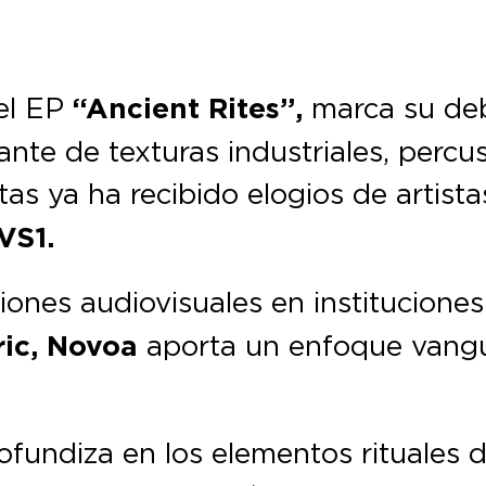
 el EP
“Ancient Rites”,
marca su debu
nte de texturas industriales, percus
stas ya ha recibido elogios de artis
VS1.
iones audiovisuales en institucione
ric, Novoa
aporta un enfoque vangu
ofundiza en los elementos rituales 