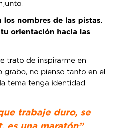
njunto.
n los nombres de las pistas.
u orientación hacia las
re trato de inspirarme en
grabo, no pienso tanto en el
da tema tenga identidad
ue trabaje duro, se
t, es una maratón”