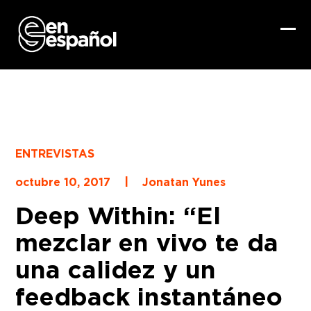
Skip
to
content
Ope
Clo
mob
mob
me
me
ENTREVISTAS
|
octubre 10, 2017
Jonatan Yunes
Deep Within: “El
mezclar en vivo te da
una calidez y un
feedback instantáneo