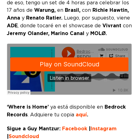
de eso, tengo un set de 4 horas para celebrar los
17 años de
Warung,
en
Brasil,
con
Richie Hawtin,
Anna
y
Renato Ratier.
Luego, por supuesto, viene
ADE
, donde tocaré en el showcase de
Vivrant
con
Jeremy Olander, Marino Canal
y
MOLØ.
‘Where is Home’
ya está disponible en
Bedrock
Records
. Adquiere tu copia
aquí
.
Sigue a Guy Mantzur:
Facebook
|
Instagram
|
Soundcloud