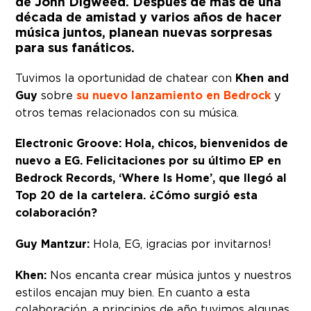
de John Digweed. Después de más de una
década de amistad y varios años de hacer
música juntos, planean nuevas sorpresas
para sus fanáticos.
Tuvimos la oportunidad de chatear con
Khen and
Guy
sobre
su nuevo lanzamiento en Bedrock
y
otros temas relacionados con su música.
Electronic Groove: Hola, chicos, bienvenidos de
nuevo a EG. Felicitaciones por su último EP en
Bedrock Records, ‘Where Is Home’, que llegó al
Top 20 de la cartelera. ¿Cómo surgió esta
colaboración?
Guy Mantzur:
Hola, EG, ¡gracias por invitarnos!
Khen:
Nos encanta crear música juntos y nuestros
estilos encajan muy bien. En cuanto a esta
colaboración, a principios de año tuvimos algunas