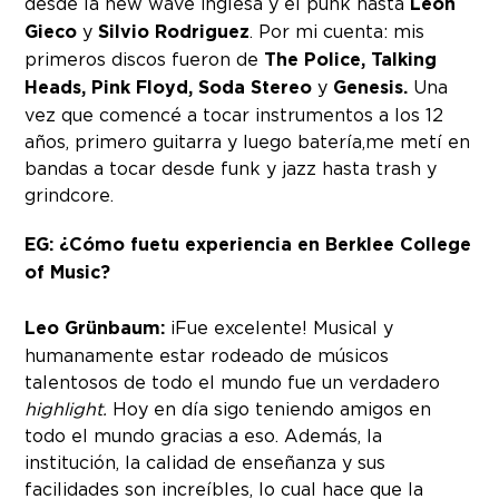
desde la new wave inglesa y el punk hasta
León
Gieco
y
Silvio Rodriguez
. Por mi cuenta: mis
primeros discos fueron de
The Police, Talking
Heads, Pink Floyd, Soda Stereo
y
Genesis.
Una
vez que comencé a tocar instrumentos a los 12
años, primero guitarra y luego batería,me metí en
bandas a tocar desde funk y jazz hasta trash y
grindcore.
EG: ¿Cómo fue
tu experiencia en Berklee College
of Music?
Leo Grünbaum:
¡Fue excelente! Musical y
humanamente estar rodeado de músicos
talentosos de todo el mundo fue un verdadero
highlight.
Hoy en día sigo teniendo amigos en
todo el mundo gracias a eso. Además, la
institución, la calidad de enseñanza y sus
facilidades son increíbles, lo cual hace que la