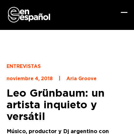
Skip
to
content
Ope
Clo
mob
mob
me
me
ENTREVISTAS
|
noviembre 4, 2018
Aria Groove
Leo Grünbaum: un
artista inquieto y
versátil
Músico, productor y Dj argentino con