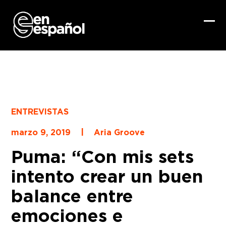
Skip
to
content
Ope
Clo
mob
mob
me
me
ENTREVISTAS
|
marzo 9, 2019
Aria Groove
Puma: “Con mis sets
intento crear un buen
balance entre
emociones e