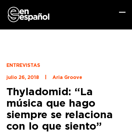
Skip
to
content
Ope
Clo
mob
mob
me
me
ENTREVISTAS
|
julio 26, 2018
Aria Groove
Thyladomid: “La
música que hago
siempre se relaciona
con lo que siento”