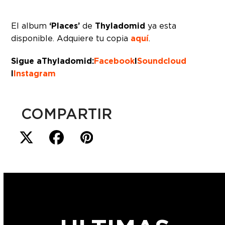
El album
‘Places’
de
Thyladomid
ya esta
disponible. Adquiere tu copia
aquí
.
Sigue a Thyladomid:
Facebook
I
Soundcloud
I
Instagram
COMPARTIR