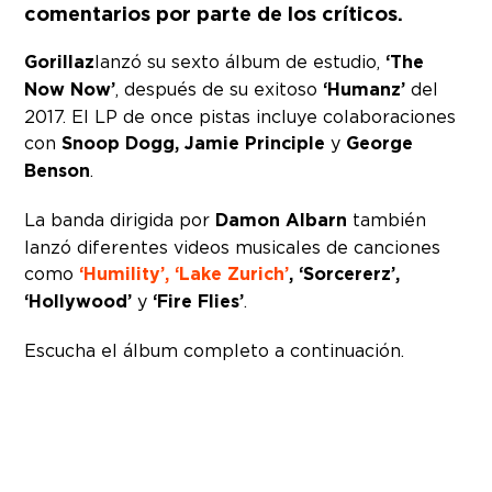
comentarios por parte de los críticos.
Gorillaz
lanzó su sexto álbum de estudio,
‘The
Now Now’
, después de su exitoso
‘Humanz’
del
2017. El LP de once pistas incluye colaboraciones
con
Snoop Dogg, Jamie Principle
y
George
Benson
.
La banda dirigida por
Damon Albarn
también
lanzó diferentes videos musicales de canciones
como
‘Humility’, ‘Lake Zurich’
, ‘Sorcererz’,
‘Hollywood’
y
‘Fire Flies’
.
Escucha el álbum completo a continuación.