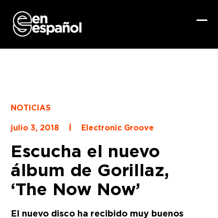
Skip
to
content
Ope
Clo
mob
mob
me
me
NOTICIAS
|
julio 3, 2018
Electronic Groove
Escucha el nuevo
álbum de Gorillaz,
‘The Now Now’
El nuevo disco ha recibido muy buenos