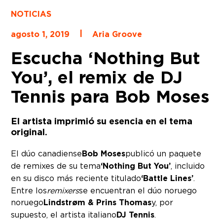
NOTICIAS
|
agosto 1, 2019
Aria Groove
Escucha ‘Nothing But
You’, el remix de DJ
Tennis para Bob Moses
El artista imprimió su esencia en el tema
original.
El dúo canadiense
Bob Moses
publicó un paquete
de remixes de su tema
‘Nothing But You’
, incluido
en su disco más reciente titulado
‘Battle Lines’
.
Entre los
remixers
se encuentran el dúo noruego
noruego
Lindstrøm & Prins Thomas
y, por
supuesto, el artista italiano
DJ Tennis
.